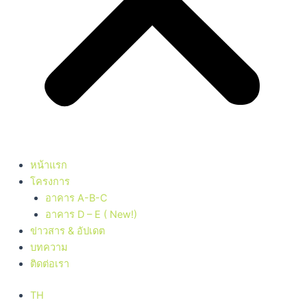
หน้าแรก
โครงการ
อาคาร A-B-C
อาคาร D – E ( New!)
ข่าวสาร & อัปเดต
บทความ
ติดต่อเรา
TH