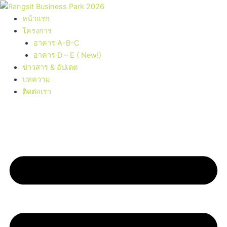
Skip
to
หน้าแรก
content
โครงการ
อาคาร A-B-C
อาคาร D – E ( New!)
ข่าวสาร & อัปเดต
บทความ
ติดต่อเรา