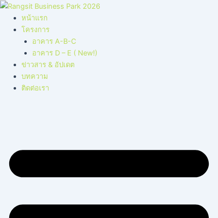
Skip
to
หน้าแรก
content
โครงการ
อาคาร A-B-C
อาคาร D – E ( New!)
ข่าวสาร & อัปเดต
บทความ
ติดต่อเรา